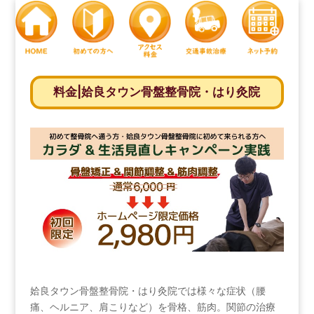
料金|姶良タウン骨盤整骨院・はり灸院
姶良タウン骨盤整骨院・はり灸院では様々な症状（腰
痛、ヘルニア、肩こりなど）を骨格、筋肉。関節の治療