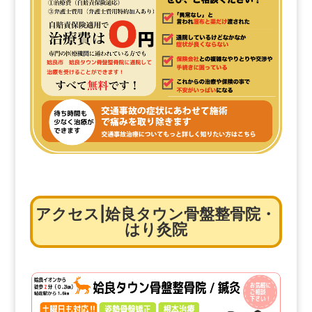
アクセス|姶良タウン骨盤整骨院・
はり灸院