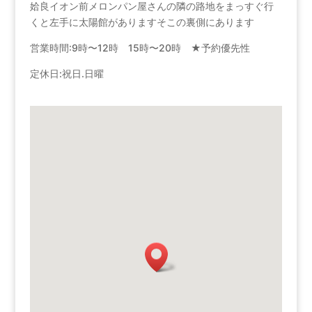
姶良イオン前メロンパン屋さんの隣の路地をまっすぐ行
くと左手に太陽館がありますそこの裏側にあります
営業時間:9時〜12時 15時〜20時 ★予約優先性
定休日:祝日.日曜